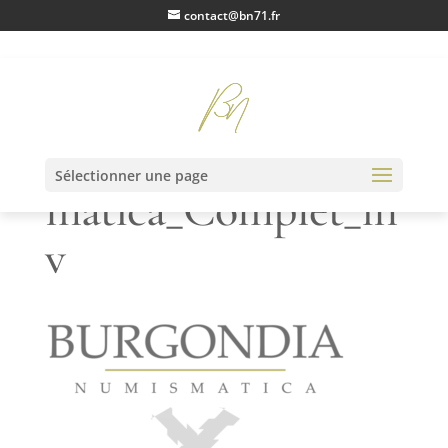
contact@bn71.fr
Burgondia_Numis
Sélectionner une page
matica_Complet_in
v