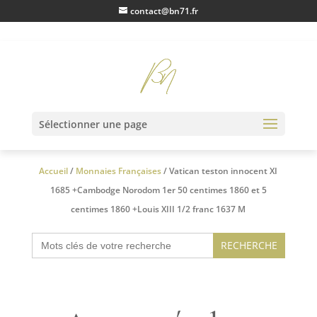
contact@bn71.fr
Vente en Lots
Sélectionner une page
Accueil
/
Monnaies Françaises
/ Vatican teston innocent XI
1685 +Cambodge Norodom 1er 50 centimes 1860 et 5
centimes 1860 +Louis XIII 1/2 franc 1637 M
Search
for: