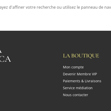
ez d'affiner votre recherche ou utilisez le panneau de naviga
A
LA BOUTIQUE
CA
Mon compte
n
Devenir Membre VIP
Paiements & Livraisons
Service médiation
Nous contacter