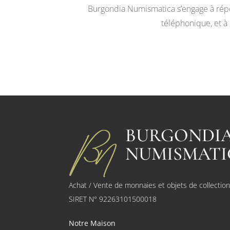
Burgondia Numismatica s’engage à répon
téléphonique, et à
BURGONDI
NUMISMATI
Achat / Vente de monnaies et objets de collectio
SIRET N° 92263101500018
Notre Maison