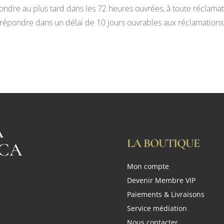
dre au plus tard dans les 72 heures ouvrées, à toute réclamati
 répondre dans un délai de 10 jours ouvrables aux réclamations f
A
LA BOUTIQUE
CA
Mon compte
n
Devenir Membre VIP
Paiements & Livraisons
Service médiation
Nous contacter