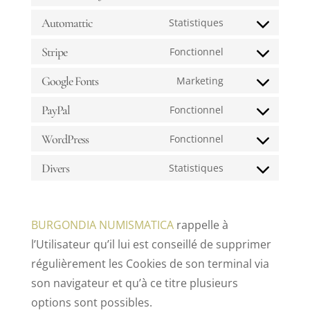
Consent
service
to
Automattic
Statistiques
divi-
Consent
service
(elegant-
to
Stripe
Fonctionnel
sourcebuster-
Consent
themes)
service
js
to
Google Fonts
Marketing
automattic
Consent
service
to
PayPal
Fonctionnel
stripe
Consent
service
to
WordPress
Fonctionnel
google-
Consent
service
fonts
to
Divers
Statistiques
paypal
Consent
service
to
wordpress
service
BURGONDIA NUMISMATICA
rappelle à
divers
l’Utilisateur qu’il lui est conseillé de supprimer
régulièrement les Cookies de son terminal via
son navigateur et qu’à ce titre plusieurs
options sont possibles.