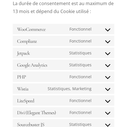
La durée de consentement est au maximum de
13 mois et dépend du Cookie utilisé :
WooCommerce
Fonctionnel
Consent
to
Complianz
Fonctionnel
Consent
service
to
Jetpack
Statistiques
woocommerc
Consent
service
to
Google Analytics
Statistiques
complianz
Consent
service
to
PHP
Fonctionnel
jetpack
Consent
service
to
Wistia
Statistiques, Marketing
google-
Consent
service
analytics
to
LiteSpeed
Fonctionnel
php
Consent
service
to
Divi (Elegant Themes)
Fonctionnel
wistia
Consent
service
to
Sourcebuster JS
Statistiques
litespeed