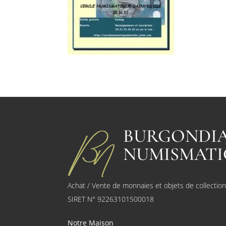
BURGONDI
NUMISMATI
Achat / Vente de monnaies et objets de collectio
SIRET N° 92263101500018
Notre Maison