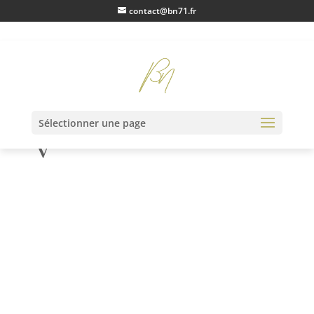
contact@bn71.fr
demi_ecu_Louis_XI
Sélectionner une page
V