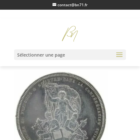
contact@bn71.fr
IMG20230116105741
Sélectionner une page