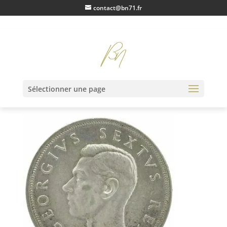
contact@bn71.fr
IMG20230116110109
Sélectionner une page