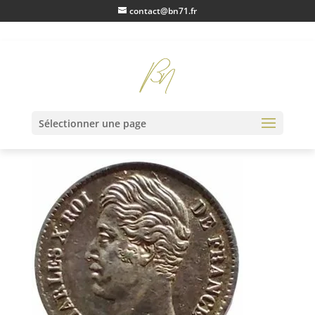
contact@bn71.fr
IMG20230121151216
Sélectionner une page