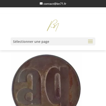
contact@bn71.fr
IMG20230123095741
Sélectionner une page