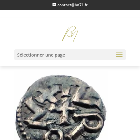
contact@bn71.fr
IMG20230203162545
Sélectionner une page