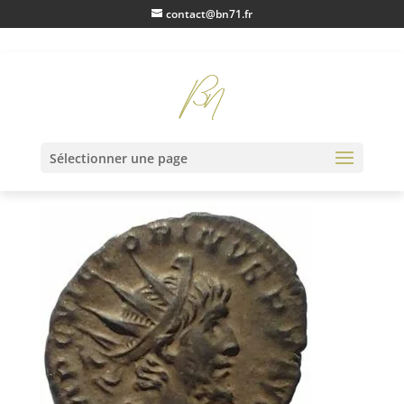
contact@bn71.fr
IMG20230206135532
Sélectionner une page