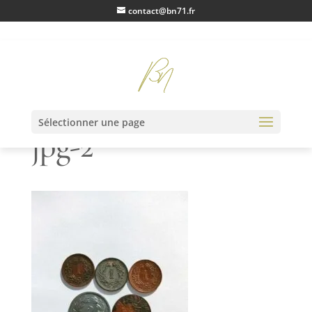
contact@bn71.fr
IMG20230216111518.
Sélectionner une page
jpg-2