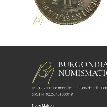
BURGONDI
NUMISMATI
Achat / Vente de monnaies et objets de collectio
SIRET N° 92263101500018
Notre Maison