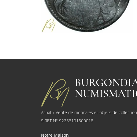
BURGONDI
NUMISMATI
Achat / Vente de monnaies et objets de collectio
SIRET N° 92263101500018
Notre Maison