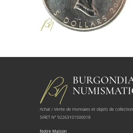
BURGONDI
NUMISMATI
Achat / Vente de monnaies et objets de collectio
SIRET N° 92263101500018
Notre Maison