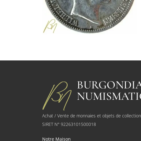
BURGONDI
NUMISMATI
Achat / Vente de monnaies et objets de collectio
SIRET N° 92263101500018
Notre Maison