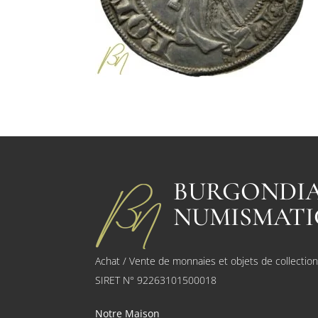
BURGONDI
NUMISMATI
Achat / Vente de monnaies et objets de collectio
SIRET N° 92263101500018
Notre Maison