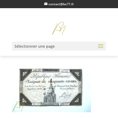
contact@bn71.fr
IMG_1406
Sélectionner une page