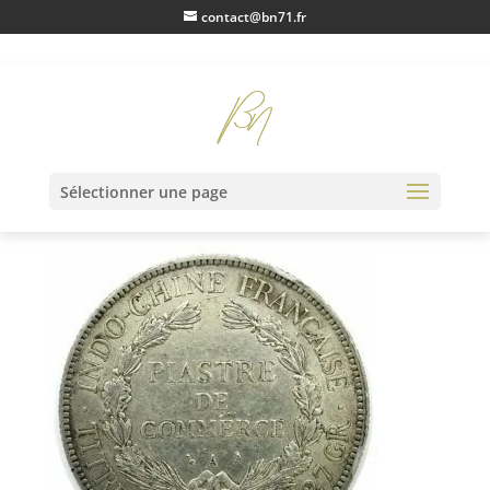
contact@bn71.fr
piastre_1904_bis_1
Sélectionner une page