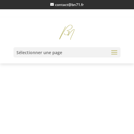
contact@bn71.fr
Accueil
/
Monnaies Françaises
/
Féodales
/ Naples Charles 1er
Sélectionner une page
D’Anjou salut d’argent