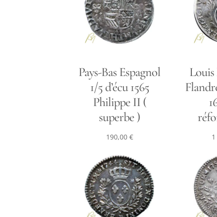
Pays-Bas Espagnol
Louis
1/5 d’écu 1565
Flandr
Philippe II (
1
superbe )
réfo
190,00
€
1