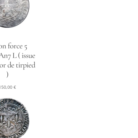
n force 5
An7 L ( issue
or de tirpied
)
150,00
€