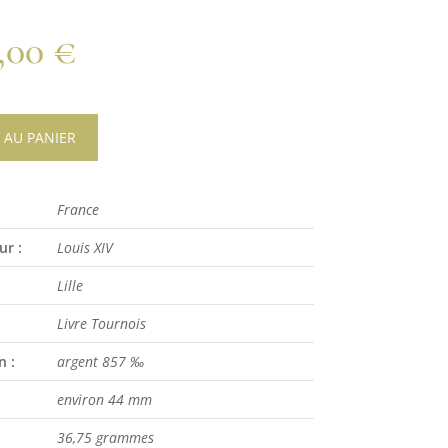
0,00
€
 AU PANIER
France
ur :
Louis XIV
Lille
Livre Tournois
n :
argent 857 ‰
environ 44 mm
36,75 grammes