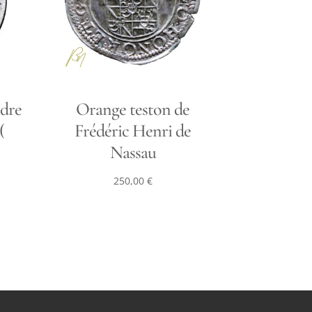
ndre
Orange teston de
(
Frédéric Henri de
Nassau
250,00
€