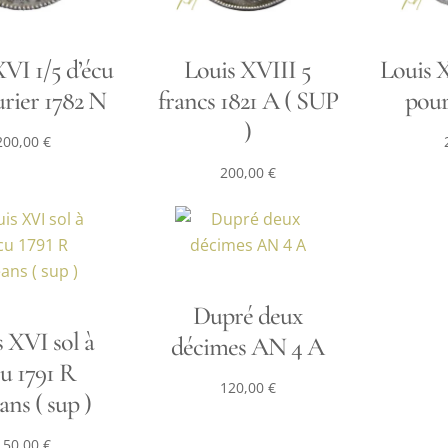
VI 1/5 d’écu
Louis XVIII 5
Louis X
urier 1782 N
francs 1821 A ( SUP
pour
)
200,00
€
200,00
€
Dupré deux
 XVI sol à
décimes AN 4 A
cu 1791 R
120,00
€
ans ( sup )
150,00
€