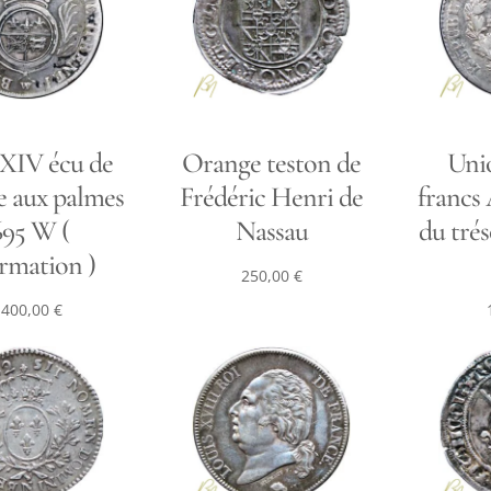
 XIV écu de
Orange teston de
Unio
e aux palmes
Frédéric Henri de
francs 
695 W (
Nassau
du trés
rmation )
250,00
€
 400,00
€