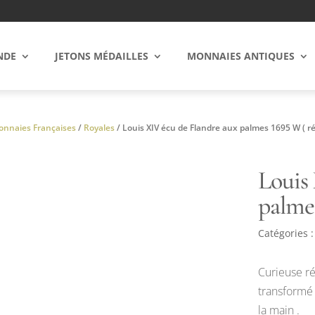
NDE
JETONS MÉDAILLES
MONNAIES ANTIQUES
nnaies Françaises
/
Royales
/ Louis XIV écu de Flandre aux palmes 1695 W ( r
Louis
palme
Catégories 
Curieuse ré
transformé 
la main .