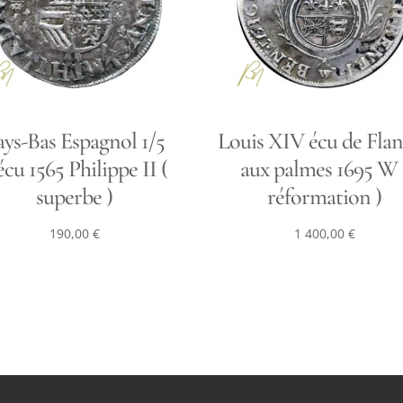
ays-Bas Espagnol 1/5
Louis XIV écu de Fla
écu 1565 Philippe II (
aux palmes 1695 W 
superbe )
réformation )
190,00
€
1 400,00
€