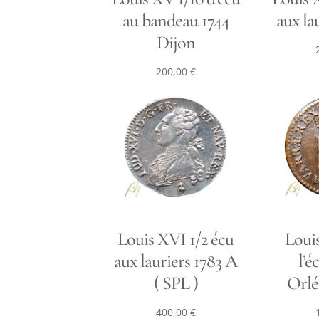
au bandeau 1744
aux la
Dijon
200,00
€
Louis XVI 1/2 écu
Louis
aux lauriers 1783 A
l’é
( SPL )
Orlé
400,00
€