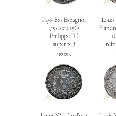
Pays-Bas Espagnol
Louis
1/5 d’écu 1565
Flandr
Philippe II (
1
superbe )
réfo
190,00
€
1
Louis XV 1/10 d’écu
Louis X