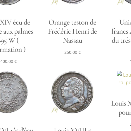
 XIV écu de
Orange teston de
Unio
e aux palmes
Frédéric Henri de
francs 
695 W (
Nassau
du trés
rmation )
250,00
€
 400,00
€
Louis X
pour
VI 1/5 d’écu
Louis XVIII 5