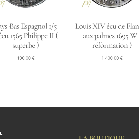
ays-Bas Espagnol 1/5
Louis XIV écu de Fla
écu 1565 Philippe II (
aux palmes 1695 W 
superbe )
réformation )
190,00
€
1 400,00
€
A
LA BOUTIQUE