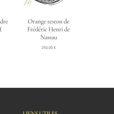
ndre
Orange teston de
(
Frédéric Henri de
Nassau
250,00
€
LIENS UTILES