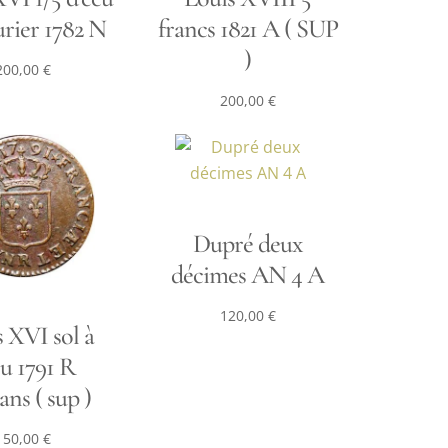
urier 1782 N
francs 1821 A ( SUP
)
200,00
€
200,00
€
Dupré deux
décimes AN 4 A
120,00
€
 XVI sol à
cu 1791 R
ans ( sup )
150,00
€