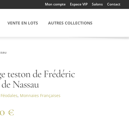
Mon compte
Espace VIP
Salons
Contact
VENTE EN LOTS
AUTRES COLLECTIONS
ssau
e teston de Frédéric
 de Nassau
:
Féodales
,
Monnaies Françaises
00
€