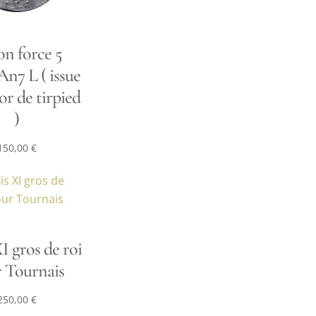
n force 5
An7 L ( issue
or de tirpied
)
150,00
€
I gros de roi
 Tournais
250,00
€