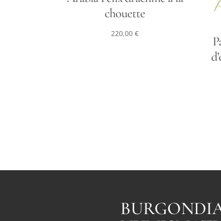
chouette
220,00
€
P
d’
BURGONDI