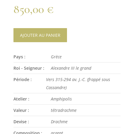
850,00
€
AJOUTER AU PANIER
Pays :
Grèce
Roi - Seigneur :
Alexandre III le grand
Période :
Vers 315-294 av. J.-C. (frappé sous
Cassandre)
Atelier :
Amphipolis
Valeur :
tétradrachme
Devise :
Drachme
Composition :
argent