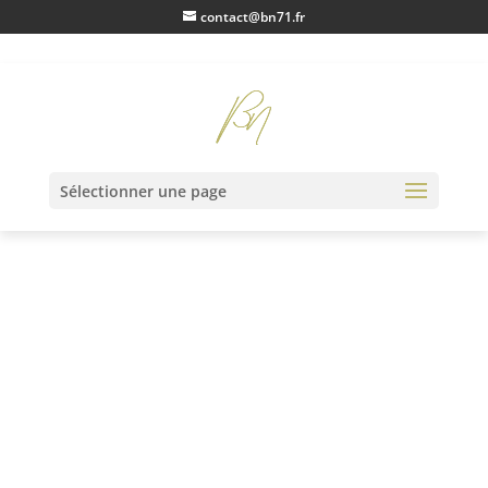
contact@bn71.fr
Accueil
/
Monnaies du Monde
/
Europe
/ Italie République
Sélectionner une page
sœur romaine scudo Romano