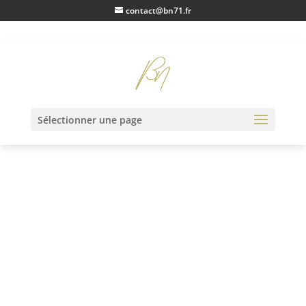
contact@bn71.fr
Accueil
/
Monnaies Françaises
/
Royales
/ Louis XI gros de roi
Sélectionner une page
pour Tournais